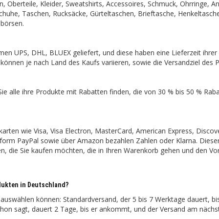
n, Oberteile, Kleider, Sweatshirts, Accessoires, Schmuck, Ohrringe, A
chuhe, Taschen, Rucksäcke, Gürteltaschen, Brieftasche, Henkeltasch
börsen.
en UPS, DHL, BLUEX geliefert, und diese haben eine Lieferzeit ihrer
können je nach Land des Kaufs variieren, sowie die Versandziel des 
ie alle ihre Produkte mit Rabatten finden, die von 30 % bis 50 % Raba
karten wie Visa, Visa Electron, MasterCard, American Express, Discov
attform PayPal sowie über Amazon bezahlen Zahlen oder Klarna. Dieser
en, die Sie kaufen möchten, die in Ihren Warenkorb gehen und den V
odukten in Deutschland?
 auswählen können: Standardversand, der 5 bis 7 Werktage dauert, bi
on sagt, dauert 2 Tage, bis er ankommt, und der Versand am nächs