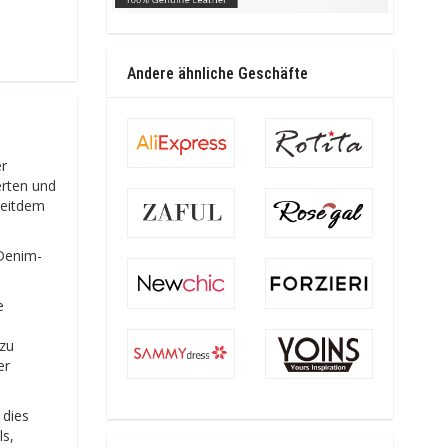
Andere ähnliche Geschäfte
er
erten und
seitdem
 Denim-
e
 zu
er
 dies
ls,