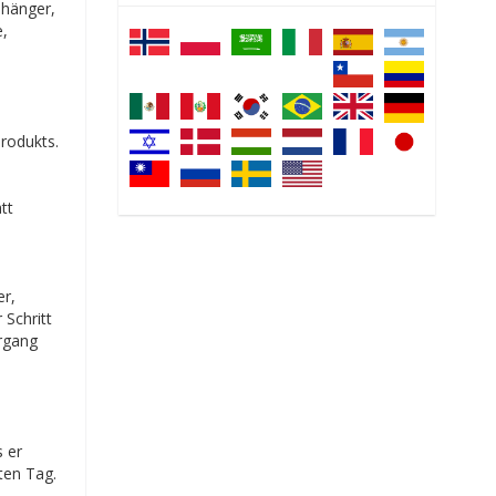
nhänger,
e,
Produkts.
tt
er,
 Schritt
organg
s er
ten Tag.