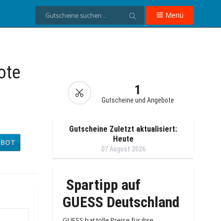
Menü
ote
1
Gutscheine und Angebote
Gutscheine Zuletzt aktualisiert:
Heute
EBOT
07 August 2026
Spartipp auf
GUESS Deutschland
GUESS hat tolle Preise für ihre