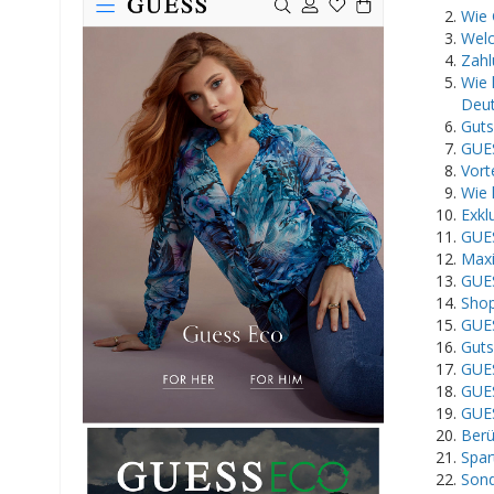
Wie 
Welc
Zahl
Wie 
Deut
Guts
GUES
Vort
Wie 
Exkl
GUES
Maxi
GUES
Shop
GUES
Guts
GUES
GUES
GUES
Berü
Spar
Sond