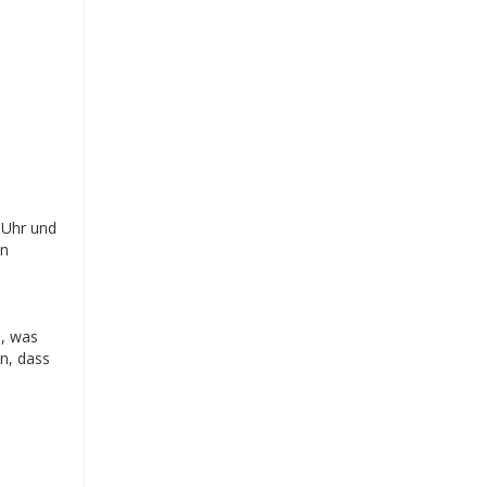
 Uhr und
en
n, was
en, dass