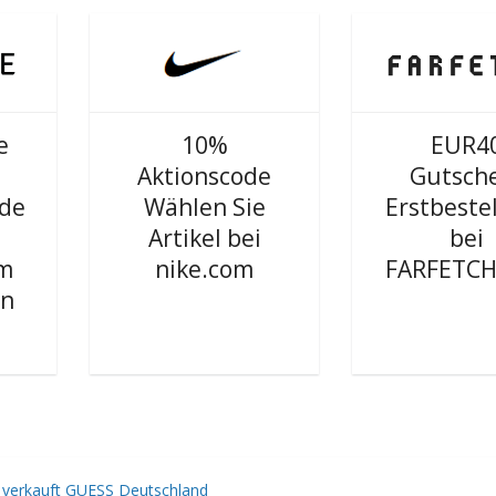
e
10%
EUR4
Aktionscode
Gutsch
ode
Wählen Sie
Erstbeste
Artikel bei
bei
om
nike.com
FARFETCH
in
verkauft GUESS Deutschland