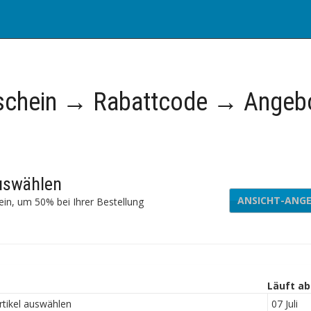
schein → Rabattcode → Angeb
uswählen
ANSICHT-ANG
in, um 50% bei Ihrer Bestellung
Läuft ab
tikel auswählen
07 Juli