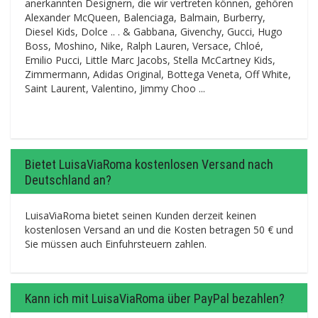
anerkannten Designern, die wir vertreten können, gehören
Alexander McQueen, Balenciaga, Balmain, Burberry,
Diesel Kids, Dolce .. . & Gabbana, Givenchy, Gucci, Hugo
Boss, Moshino, Nike, Ralph Lauren, Versace, Chloé,
Emilio Pucci, Little Marc Jacobs, Stella McCartney Kids,
Zimmermann, Adidas Original, Bottega Veneta, Off White,
Saint Laurent, Valentino, Jimmy Choo ...
Bietet LuisaViaRoma kostenlosen Versand nach
Deutschland an?
LuisaViaRoma bietet seinen Kunden derzeit keinen
kostenlosen Versand an und die Kosten betragen 50 € und
Sie müssen auch Einfuhrsteuern zahlen.
Kann ich mit LuisaViaRoma über PayPal bezahlen?