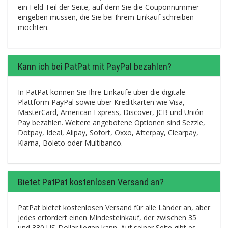
ein Feld Teil der Seite, auf dem Sie die Couponnummer
eingeben müssen, die Sie bei Ihrem Einkauf schreiben
möchten.
Kann ich bei PatPat mit PayPal bezahlen?
In PatPat können Sie Ihre Einkäufe über die digitale
Plattform PayPal sowie über Kreditkarten wie Visa,
MasterCard, American Express, Discover, JCB und Unión
Pay bezahlen. Weitere angebotene Optionen sind Sezzle,
Dotpay, Ideal, Alipay, Sofort, Oxxo, Afterpay, Clearpay,
Klarna, Boleto oder Multibanco.
Bietet PatPat kostenlosen Versand an?
PatPat bietet kostenlosen Versand für alle Länder an, aber
jedes erfordert einen Mindesteinkauf, der zwischen 35
und 330 US-Dollar liegen kann. Auf seiner Seite gibt es