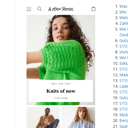
​Was
Wie 
Welc
Zahl
Wie 
Deut
Guts
STOR
Vort
Wie 
Exkl
STOR
Maxi
STOR
Läde
STOR
Guts
STOR
STOR
Mobi
Berü
Spar