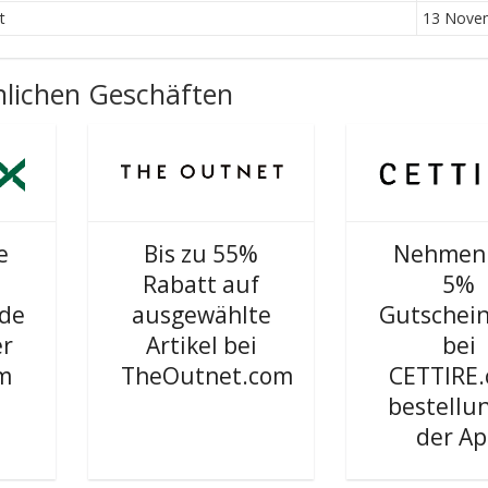
t
13 Nove
lichen Geschäften
e
Bis zu 55%
Nehmen 
Rabatt auf
5%
ode
ausgewählte
Gutschei
er
Artikel bei
bei
m
TheOutnet.com
CETTIRE
bestellun
der A