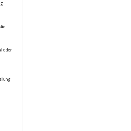
ng
die
al oder
ellung