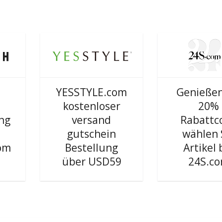
YESSTYLE.com
Genießen
kostenloser
20%
ung
versand
Rabattc
gutschein
wählen 
om
Bestellung
Artikel 
über USD59
24S.c