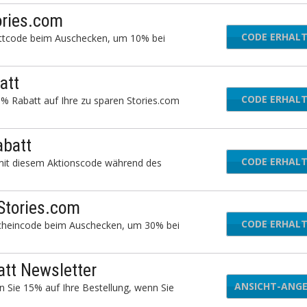
ories.com
CODE ERHAL
OBI
attcode beim Auschecken, um 10% bei
att
CODE ERHAL
ORI
% Rabatt auf Ihre zu sparen Stories.com
abatt
CODE ERHAL
GL
e mit diesem Aktionscode während des
Stories.com
CODE ERHAL
UMM
scheincode beim Auschecken, um 30% bei
att Newsletter
ANSICHT-ANG
n Sie 15% auf Ihre Bestellung, wenn Sie