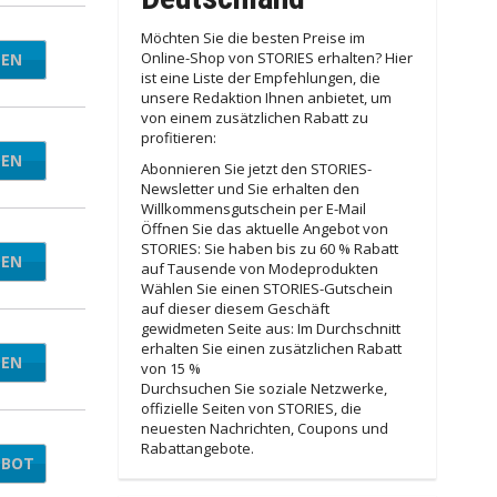
Möchten Sie die besten Preise im
Online-Shop von STORIES erhalten? Hier
TEN
LE10
ist eine Liste der Empfehlungen, die
unsere Redaktion Ihnen anbietet, um
von einem zusätzlichen Rabatt zu
profitieren:
TEN
ES10
Abonnieren Sie jetzt den STORIES-
Newsletter und Sie erhalten den
Willkommensgutschein per E-Mail
Öffnen Sie das aktuelle Angebot von
STORIES: Sie haben bis zu 60 % Rabatt
TEN
OW50
auf Tausende von Modeprodukten
Wählen Sie einen STORIES-Gutschein
auf dieser diesem Geschäft
gewidmeten Seite aus: Im Durchschnitt
erhalten Sie einen zusätzlichen Rabatt
TEN
ER30
von 15 %
Durchsuchen Sie soziale Netzwerke,
offizielle Seiten von STORIES, die
neuesten Nachrichten, Coupons und
Rabattangebote.
EBOT