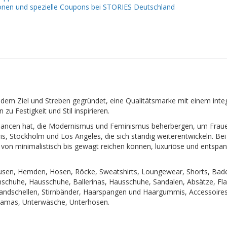
onen und spezielle Coupons bei STORIES Deutschland
dem Ziel und Streben gegründet, eine Qualitätsmarke mit einem inte
zu Festigkeit und Stil inspirieren.
pendancen hat, die Modernismus und Feminismus beherbergen, um Frau
ris, Stockholm und Los Angeles, die sich ständig weiterentwickeln. Bei
 von minimalistisch bis gewagt reichen können, luxuriöse und entspa
 Blusen, Hemden, Hosen, Röcke, Sweatshirts, Loungewear, Shorts, Ba
nschuhe, Hausschuhe, Ballerinas, Hausschuhe, Sandalen, Absätze, Fl
Handschellen, Stirnbänder, Haarspangen und Haargummis, Accessoires
yjamas, Unterwäsche, Unterhosen.