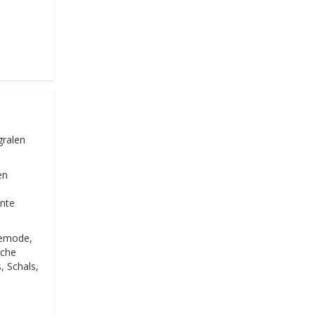
gralen
en
nnte
demode,
ache
, Schals,